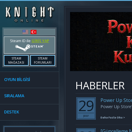
Steam ID ile
GİRİŞ YAP
STEAM
STEAM
MAĞAZASI
FORUMLARI
OYUN BİLGİSİ
HABERLER
SIRALAMA
29
Power Up Store
Power Up Store'
DESTEK
JULY
Daha Fazla Oku >
[Güncelleme N