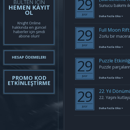
29
BÜLTEN İÇİN
Sunucu bakımı ile
HEMEN KAYIT
OL
JULY
Daha Fazla Oku >
Knight Online
hakkında en güncel
29
Full Moon Rift 
haberler için şimdi
Zorlu bir macera
abone olun!
JULY
Daha Fazla Oku >
HESAP ÖDEMELERI
29
Puzzle Etkinliğ
Puzzle parçalarını
JULY
PROMO KOD
Daha Fazla Oku >
ETKİNLEŞTİRME
29
22. Yıl Dönümü
22. Yaşını kutla
JULY
Daha Fazla Oku >