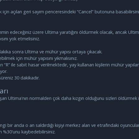
ek için açılan geri sayım penceresindeki “Cancel” butonuna basabilirsini
ahmin edeceğiniz üzere Ultima yaratığını öldürmek olacak, ancak Ultim
sını yok etmelisiniz.
 dakika sonra Ultima ve mühür yapısı ortaya çıkacak.
ebilmek için mühür yapısını yıkmalısınız.
rı “R” ile sabit hasar verilmektedir, yay kullanan kişilerin mühür yapılar
yor.
süreniz 30 dakikadır.
arı
aşan Ultima'nın normalden çok daha kızgın olduğunu sizleri öldürmek i
gi bir anda o an saldırdığı kişiyi merkez alan ve etrafındaki oyuncular
n %30'unu kaybedebilirsiniz.