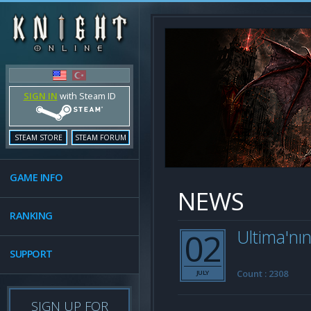
SIGN IN
with Steam ID
STEAM STORE
STEAM FORUM
GAME INFO
NEWS
RANKING
02
Ultima'nın
SUPPORT
Count : 2308
JULY
SIGN UP FOR