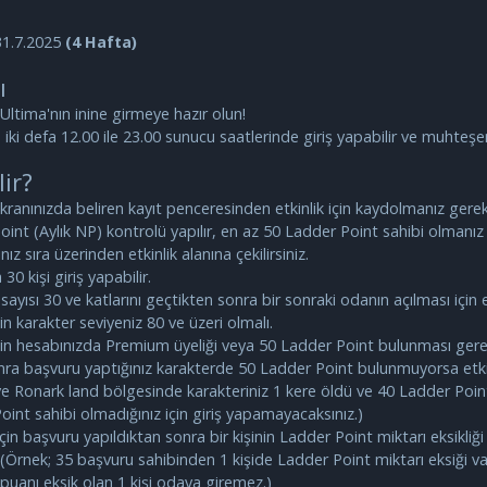
31.7.2025
(4 Hafta)
ı
 Ultima'nın inine girmeye hazır olun!
ki defa 12.00 ile 23.00 sunucu saatlerinde giriş yapabilir ve muhteşem h
lir?
 ekranınızda beliren kayıt penceresinden etkinlik için kaydolmanız gerek
oint (Aylık NP) kontrolü yapılır, en az 50 Ladder Point sahibi olmanı
ız sıra üzerinden etkinlik alanına çekilirsiniz.
30 kişi giriş yapabilir.
ı sayısı 30 ve katlarını geçtikten sonra bir sonraki odanın açılması için 
çin karakter seviyeniz 80 ve üzeri olmalı.
 için hesabınızda Premium üyeliği veya 50 Ladder Point bulunması gerek
onra başvuru yaptığınız karakterde 50 Ladder Point bulunmuyorsa etki
ve Ronark land bölgesinde karakteriniz 1 kere öldü ve 40 Ladder Point
Point sahibi olmadığınız için giriş yapamayacaksınız.)
) için başvuru yapıldıktan sonra bir kişinin Ladder Point miktarı eksi
. (Örnek; 35 başvuru sahibinden 1 kişide Ladder Point miktarı eksiği v
P puanı eksik olan 1 kişi odaya giremez.)